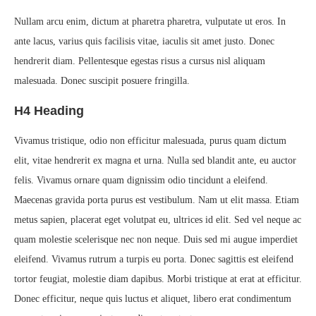
Nullam arcu enim, dictum at pharetra pharetra, vulputate ut eros. In
ante lacus, varius quis facilisis vitae, iaculis sit amet justo. Donec
hendrerit diam. Pellentesque egestas risus a cursus nisl aliquam
malesuada. Donec suscipit posuere fringilla.
H4 Heading
Vivamus tristique, odio non efficitur malesuada, purus quam dictum
elit, vitae hendrerit ex magna et urna. Nulla sed blandit ante, eu auctor
felis. Vivamus ornare quam dignissim odio tincidunt a eleifend.
Maecenas gravida porta purus est vestibulum. Nam ut elit massa. Etiam
metus sapien, placerat eget volutpat eu, ultrices id elit. Sed vel neque ac
quam molestie scelerisque nec non neque. Duis sed mi augue imperdiet
eleifend. Vivamus rutrum a turpis eu porta. Donec sagittis est eleifend
tortor feugiat, molestie diam dapibus. Morbi tristique at erat at efficitur.
Donec efficitur, neque quis luctus et aliquet, libero erat condimentum