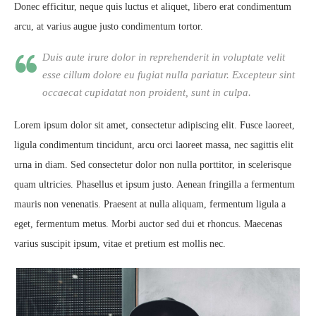
Donec efficitur, neque quis luctus et aliquet, libero erat condimentum
arcu, at varius augue justo condimentum tortor.
Duis aute irure dolor in reprehenderit in voluptate velit
esse cillum dolore eu fugiat nulla pariatur. Excepteur sint
occaecat cupidatat non proident, sunt in culpa.
Lorem ipsum dolor sit amet, consectetur adipiscing elit. Fusce laoreet,
ligula condimentum tincidunt, arcu orci laoreet massa, nec sagittis elit
urna in diam. Sed consectetur dolor non nulla porttitor, in scelerisque
quam ultricies. Phasellus et ipsum justo. Aenean fringilla a fermentum
mauris non venenatis. Praesent at nulla aliquam, fermentum ligula a
eget, fermentum metus. Morbi auctor sed dui et rhoncus. Maecenas
varius suscipit ipsum, vitae et pretium est mollis nec.