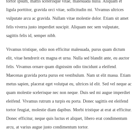
tortor ipsum, mattis scelerisque vitae, malesuada nulla. Aliquam et
ligula porttitor, gravida orci vitae, sollicitudin mi. Vivamus ultrices
vulputate arcu ac gravida. Nullam vitae molestie dolor. Etiam sit amet
felis viverra justo imperdiet suscipit. Aliquam nec sem vulputate,
sagittis felis id, semper nibh.
Vivamus tristique, odio non efficitur malesuada, purus quam dictum
elit, vitae hendrerit ex magna et urna. Nulla sed blandit ante, eu auctor
felis. Vivamus ornare quam dignissim odio tincidunt a eleifend.
Maecenas gravida porta purus est vestibulum. Nam ut elit massa. Etiam
metus sapien, placerat eget volutpat eu, ultrices id elit. Sed vel neque ac
quam molestie scelerisque nec non neque. Duis sed mi augue imperdiet
eleifend. Vivamus rutrum a turpis eu porta. Donec sagittis est eleifend
tortor feugiat, molestie diam dapibus. Morbi tristique at erat at efficitur.
Donec efficitur, neque quis luctus et aliquet, libero erat condimentum
arcu, at varius augue justo condimentum tortor.