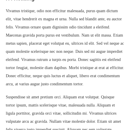
Vivamus tristique, odio non efficitur malesuada, purus quam dictum
elit, vitae hendrerit ex magna et urna. Nulla sed blandit ante, eu auctor
felis. Vivamus ornare quam dignissim odio tincidunt a eleifend.
Maecenas gravida porta purus est vestibulum. Nam ut elit massa. Etiam
metus sapien, placerat eget volutpat eu, ultrices id elit. Sed vel neque ac
quam molestie scelerisque nec non neque. Duis sed mi augue imperdiet
eleifend. Vivamus rutrum a turpis eu porta. Donec sagittis est eleifend
tortor feugiat, molestie diam dapibus. Morbi tristique at erat at efficitur.
Donec efficitur, neque quis luctus et aliquet, libero erat condimentum
arcu, at varius augue justo condimentum tortor.
Suspendisse sit amet pretium orci. Aliquam erat volutpat. Quisque
tortor ipsum, mattis scelerisque vitae, malesuada nulla. Aliquam et
ligula porttitor, gravida orci vitae, sollicitudin mi. Vivamus ultrices
vulputate arcu ac gravida. Nullam vitae molestie dolor. Etiam sit amet
felis viverra justo imperdiet suscipit. Aliquam nec sem vulputate,