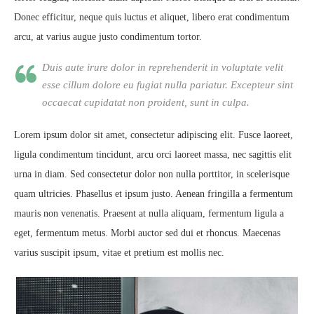
Donec efficitur, neque quis luctus et aliquet, libero erat condimentum
arcu, at varius augue justo condimentum tortor.
Duis aute irure dolor in reprehenderit in voluptate velit
esse cillum dolore eu fugiat nulla pariatur. Excepteur sint
occaecat cupidatat non proident, sunt in culpa.
Lorem ipsum dolor sit amet, consectetur adipiscing elit. Fusce laoreet,
ligula condimentum tincidunt, arcu orci laoreet massa, nec sagittis elit
urna in diam. Sed consectetur dolor non nulla porttitor, in scelerisque
quam ultricies. Phasellus et ipsum justo. Aenean fringilla a fermentum
mauris non venenatis. Praesent at nulla aliquam, fermentum ligula a
eget, fermentum metus. Morbi auctor sed dui et rhoncus. Maecenas
varius suscipit ipsum, vitae et pretium est mollis nec.