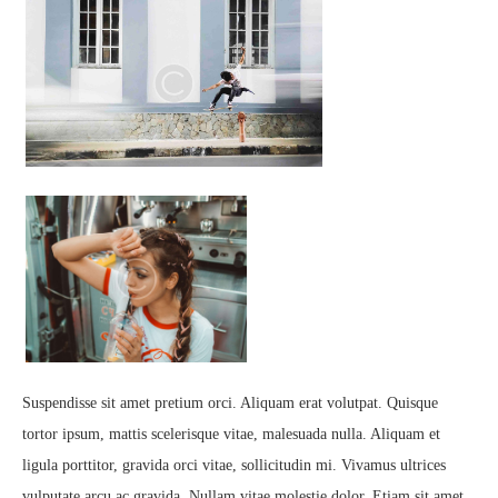
Suspendisse sit amet pretium orci. Aliquam erat volutpat. Quisque
tortor ipsum, mattis scelerisque vitae, malesuada nulla. Aliquam et
ligula porttitor, gravida orci vitae, sollicitudin mi. Vivamus ultrices
vulputate arcu ac gravida. Nullam vitae molestie dolor. Etiam sit amet