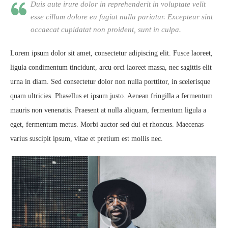
Duis aute irure dolor in reprehenderit in voluptate velit
esse cillum dolore eu fugiat nulla pariatur. Excepteur sint
occaecat cupidatat non proident, sunt in culpa.
Lorem ipsum dolor sit amet, consectetur adipiscing elit. Fusce laoreet,
ligula condimentum tincidunt, arcu orci laoreet massa, nec sagittis elit
urna in diam. Sed consectetur dolor non nulla porttitor, in scelerisque
quam ultricies. Phasellus et ipsum justo. Aenean fringilla a fermentum
mauris non venenatis. Praesent at nulla aliquam, fermentum ligula a
eget, fermentum metus. Morbi auctor sed dui et rhoncus. Maecenas
varius suscipit ipsum, vitae et pretium est mollis nec.