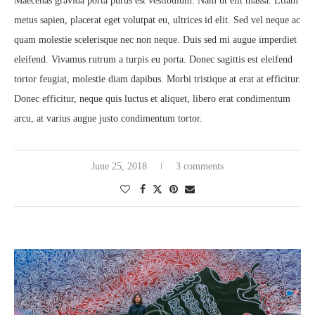
Maecenas gravida porta purus est vestibulum. Nam ut elit massa. Etiam
metus sapien, placerat eget volutpat eu, ultrices id elit. Sed vel neque ac
quam molestie scelerisque nec non neque. Duis sed mi augue imperdiet
eleifend. Vivamus rutrum a turpis eu porta. Donec sagittis est eleifend
tortor feugiat, molestie diam dapibus. Morbi tristique at erat at efficitur.
Donec efficitur, neque quis luctus et aliquet, libero erat condimentum
arcu, at varius augue justo condimentum tortor.
June 25, 2018
3 comments