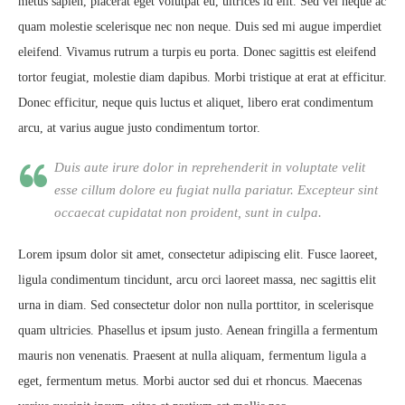
metus sapien, placerat eget volutpat eu, ultrices id elit. Sed vel neque ac
quam molestie scelerisque nec non neque. Duis sed mi augue imperdiet
eleifend. Vivamus rutrum a turpis eu porta. Donec sagittis est eleifend
tortor feugiat, molestie diam dapibus. Morbi tristique at erat at efficitur.
Donec efficitur, neque quis luctus et aliquet, libero erat condimentum
arcu, at varius augue justo condimentum tortor.
Duis aute irure dolor in reprehenderit in voluptate velit
esse cillum dolore eu fugiat nulla pariatur. Excepteur sint
occaecat cupidatat non proident, sunt in culpa.
Lorem ipsum dolor sit amet, consectetur adipiscing elit. Fusce laoreet,
ligula condimentum tincidunt, arcu orci laoreet massa, nec sagittis elit
urna in diam. Sed consectetur dolor non nulla porttitor, in scelerisque
quam ultricies. Phasellus et ipsum justo. Aenean fringilla a fermentum
mauris non venenatis. Praesent at nulla aliquam, fermentum ligula a
eget, fermentum metus. Morbi auctor sed dui et rhoncus. Maecenas