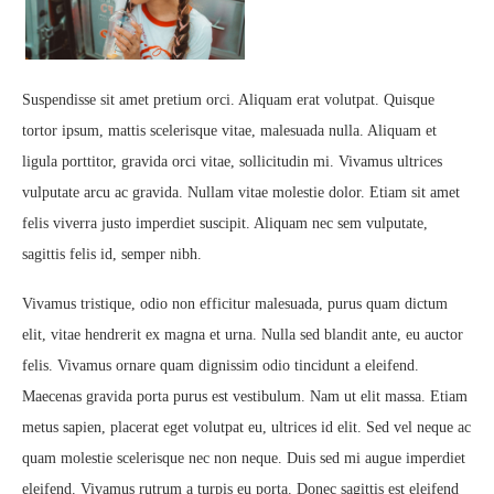
Suspendisse sit amet pretium orci. Aliquam erat volutpat. Quisque
tortor ipsum, mattis scelerisque vitae, malesuada nulla. Aliquam et
ligula porttitor, gravida orci vitae, sollicitudin mi. Vivamus ultrices
vulputate arcu ac gravida. Nullam vitae molestie dolor. Etiam sit amet
felis viverra justo imperdiet suscipit. Aliquam nec sem vulputate,
sagittis felis id, semper nibh.
Vivamus tristique, odio non efficitur malesuada, purus quam dictum
elit, vitae hendrerit ex magna et urna. Nulla sed blandit ante, eu auctor
felis. Vivamus ornare quam dignissim odio tincidunt a eleifend.
Maecenas gravida porta purus est vestibulum. Nam ut elit massa. Etiam
metus sapien, placerat eget volutpat eu, ultrices id elit. Sed vel neque ac
quam molestie scelerisque nec non neque. Duis sed mi augue imperdiet
eleifend. Vivamus rutrum a turpis eu porta. Donec sagittis est eleifend