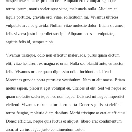
Suspendisse sit amet pretium orci. Aliquam erat volutpat. Quisque
tortor ipsum, mattis scelerisque vitae, malesuada nulla. Aliquam et
ligula porttitor, gravida orci vitae, sollicitudin mi. Vivamus ultrices
vulputate arcu ac gravida. Nullam vitae molestie dolor. Etiam sit amet
felis viverra justo imperdiet suscipit. Aliquam nec sem vulputate,
sagittis felis id, semper nibh.
Vivamus tristique, odio non efficitur malesuada, purus quam dictum
elit, vitae hendrerit ex magna et urna. Nulla sed blandit ante, eu auctor
felis. Vivamus ornare quam dignissim odio tincidunt a eleifend.
Maecenas gravida porta purus est vestibulum. Nam ut elit massa. Etiam
metus sapien, placerat eget volutpat eu, ultrices id elit. Sed vel neque ac
quam molestie scelerisque nec non neque. Duis sed mi augue imperdiet
eleifend. Vivamus rutrum a turpis eu porta. Donec sagittis est eleifend
tortor feugiat, molestie diam dapibus. Morbi tristique at erat at efficitur.
Donec efficitur, neque quis luctus et aliquet, libero erat condimentum
arcu, at varius augue justo condimentum tortor.