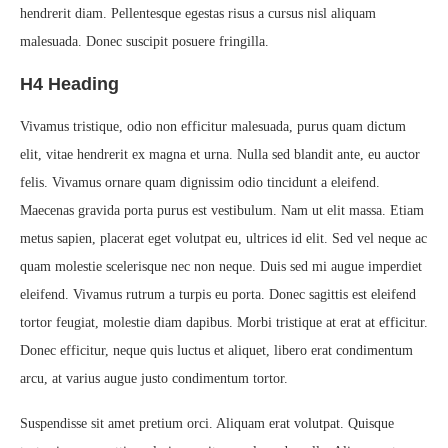
hendrerit diam. Pellentesque egestas risus a cursus nisl aliquam
malesuada. Donec suscipit posuere fringilla.
H4 Heading
Vivamus tristique, odio non efficitur malesuada, purus quam dictum
elit, vitae hendrerit ex magna et urna. Nulla sed blandit ante, eu auctor
felis. Vivamus ornare quam dignissim odio tincidunt a eleifend.
Maecenas gravida porta purus est vestibulum. Nam ut elit massa. Etiam
metus sapien, placerat eget volutpat eu, ultrices id elit. Sed vel neque ac
quam molestie scelerisque nec non neque. Duis sed mi augue imperdiet
eleifend. Vivamus rutrum a turpis eu porta. Donec sagittis est eleifend
tortor feugiat, molestie diam dapibus. Morbi tristique at erat at efficitur.
Donec efficitur, neque quis luctus et aliquet, libero erat condimentum
arcu, at varius augue justo condimentum tortor.
Suspendisse sit amet pretium orci. Aliquam erat volutpat. Quisque