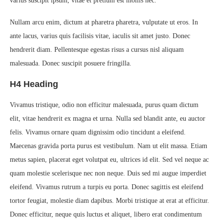
varius suscipit ipsum, vitae et pretium est mollis nec.
Nullam arcu enim, dictum at pharetra pharetra, vulputate ut eros. In
ante lacus, varius quis facilisis vitae, iaculis sit amet justo. Donec
hendrerit diam. Pellentesque egestas risus a cursus nisl aliquam
malesuada. Donec suscipit posuere fringilla.
H4 Heading
Vivamus tristique, odio non efficitur malesuada, purus quam dictum
elit, vitae hendrerit ex magna et urna. Nulla sed blandit ante, eu auctor
felis. Vivamus ornare quam dignissim odio tincidunt a eleifend.
Maecenas gravida porta purus est vestibulum. Nam ut elit massa. Etiam
metus sapien, placerat eget volutpat eu, ultrices id elit. Sed vel neque ac
quam molestie scelerisque nec non neque. Duis sed mi augue imperdiet
eleifend. Vivamus rutrum a turpis eu porta. Donec sagittis est eleifend
tortor feugiat, molestie diam dapibus. Morbi tristique at erat at efficitur.
Donec efficitur, neque quis luctus et aliquet, libero erat condimentum