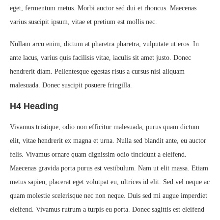
eget, fermentum metus. Morbi auctor sed dui et rhoncus. Maecenas
varius suscipit ipsum, vitae et pretium est mollis nec.
Nullam arcu enim, dictum at pharetra pharetra, vulputate ut eros. In
ante lacus, varius quis facilisis vitae, iaculis sit amet justo. Donec
hendrerit diam. Pellentesque egestas risus a cursus nisl aliquam
malesuada. Donec suscipit posuere fringilla.
H4 Heading
Vivamus tristique, odio non efficitur malesuada, purus quam dictum
elit, vitae hendrerit ex magna et urna. Nulla sed blandit ante, eu auctor
felis. Vivamus ornare quam dignissim odio tincidunt a eleifend.
Maecenas gravida porta purus est vestibulum. Nam ut elit massa. Etiam
metus sapien, placerat eget volutpat eu, ultrices id elit. Sed vel neque ac
quam molestie scelerisque nec non neque. Duis sed mi augue imperdiet
eleifend. Vivamus rutrum a turpis eu porta. Donec sagittis est eleifend