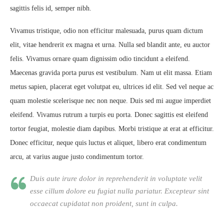
sagittis felis id, semper nibh.
Vivamus tristique, odio non efficitur malesuada, purus quam dictum
elit, vitae hendrerit ex magna et urna. Nulla sed blandit ante, eu auctor
felis. Vivamus ornare quam dignissim odio tincidunt a eleifend.
Maecenas gravida porta purus est vestibulum. Nam ut elit massa. Etiam
metus sapien, placerat eget volutpat eu, ultrices id elit. Sed vel neque ac
quam molestie scelerisque nec non neque. Duis sed mi augue imperdiet
eleifend. Vivamus rutrum a turpis eu porta. Donec sagittis est eleifend
tortor feugiat, molestie diam dapibus. Morbi tristique at erat at efficitur.
Donec efficitur, neque quis luctus et aliquet, libero erat condimentum
arcu, at varius augue justo condimentum tortor.
Duis aute irure dolor in reprehenderit in voluptate velit
esse cillum dolore eu fugiat nulla pariatur. Excepteur sint
occaecat cupidatat non proident, sunt in culpa.