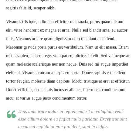
sagittis felis id, semper nibh.
Vivamus tristique, odio non efficitur malesuada, purus quam dictum
elit, vitae hendrerit ex magna et urna. Nulla sed blandit ante, eu auctor
felis. Vivamus ornare quam dignissim odio tincidunt a eleifend.
Maecenas gravida porta purus est vestibulum. Nam ut elit massa. Etiam
metus sapien, placerat eget volutpat eu, ultrices id elit. Sed vel neque ac
quam molestie scelerisque nec non neque. Duis sed mi augue imperdiet
eleifend. Vivamus rutrum a turpis eu porta. Donec sagittis est eleifend
tortor feugiat, molestie diam dapibus. Morbi tristique at erat at efficitur.
Donec efficitur, neque quis luctus et aliquet, libero erat condimentum
arcu, at varius augue justo condimentum tortor.
Duis aute irure dolor in reprehenderit in voluptate velit
esse cillum dolore eu fugiat nulla pariatur. Excepteur sint
occaecat cupidatat non proident, sunt in culpa.