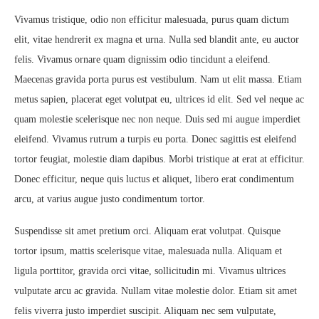
Vivamus tristique, odio non efficitur malesuada, purus quam dictum
elit, vitae hendrerit ex magna et urna. Nulla sed blandit ante, eu auctor
felis. Vivamus ornare quam dignissim odio tincidunt a eleifend.
Maecenas gravida porta purus est vestibulum. Nam ut elit massa. Etiam
metus sapien, placerat eget volutpat eu, ultrices id elit. Sed vel neque ac
quam molestie scelerisque nec non neque. Duis sed mi augue imperdiet
eleifend. Vivamus rutrum a turpis eu porta. Donec sagittis est eleifend
tortor feugiat, molestie diam dapibus. Morbi tristique at erat at efficitur.
Donec efficitur, neque quis luctus et aliquet, libero erat condimentum
arcu, at varius augue justo condimentum tortor.
Suspendisse sit amet pretium orci. Aliquam erat volutpat. Quisque
tortor ipsum, mattis scelerisque vitae, malesuada nulla. Aliquam et
ligula porttitor, gravida orci vitae, sollicitudin mi. Vivamus ultrices
vulputate arcu ac gravida. Nullam vitae molestie dolor. Etiam sit amet
felis viverra justo imperdiet suscipit. Aliquam nec sem vulputate,