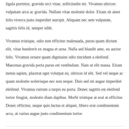
ligula porttitor, gravida orci vitae, sollicitudin mi. Vivamus ultrices
vulputate arcu ac gravida. Nullam vitae molestie dolor. Etiam sit amet
felis viverra justo imperdiet suscipit. Aliquam nec sem vulputate,
sagittis felis id, semper nibh.
Vivamus tristique, odio non efficitur malesuada, purus quam dictum
elit, vitae hendrerit ex magna et urna. Nulla sed blandit ante, eu auctor
felis. Vivamus ornare quam dignissim odio tincidunt a eleifend.
Maecenas gravida porta purus est vestibulum. Nam ut elit massa. Etiam
metus sapien, placerat eget volutpat eu, ultrices id elit. Sed vel neque ac
quam molestie scelerisque nec non neque. Duis sed mi augue imperdiet
eleifend. Vivamus rutrum a turpis eu porta. Donec sagittis est eleifend
tortor feugiat, molestie diam dapibus. Morbi tristique at erat at efficitur.
Donec efficitur, neque quis luctus et aliquet, libero erat condimentum
arcu, at varius augue justo condimentum tortor.