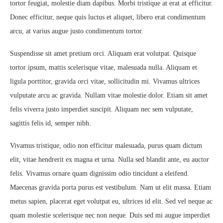
tortor feugiat, molestie diam dapibus. Morbi tristique at erat at efficitur.
Donec efficitur, neque quis luctus et aliquet, libero erat condimentum
arcu, at varius augue justo condimentum tortor.
Suspendisse sit amet pretium orci. Aliquam erat volutpat. Quisque
tortor ipsum, mattis scelerisque vitae, malesuada nulla. Aliquam et
ligula porttitor, gravida orci vitae, sollicitudin mi. Vivamus ultrices
vulputate arcu ac gravida. Nullam vitae molestie dolor. Etiam sit amet
felis viverra justo imperdiet suscipit. Aliquam nec sem vulputate,
sagittis felis id, semper nibh.
Vivamus tristique, odio non efficitur malesuada, purus quam dictum
elit, vitae hendrerit ex magna et urna. Nulla sed blandit ante, eu auctor
felis. Vivamus ornare quam dignissim odio tincidunt a eleifend.
Maecenas gravida porta purus est vestibulum. Nam ut elit massa. Etiam
metus sapien, placerat eget volutpat eu, ultrices id elit. Sed vel neque ac
quam molestie scelerisque nec non neque. Duis sed mi augue imperdiet