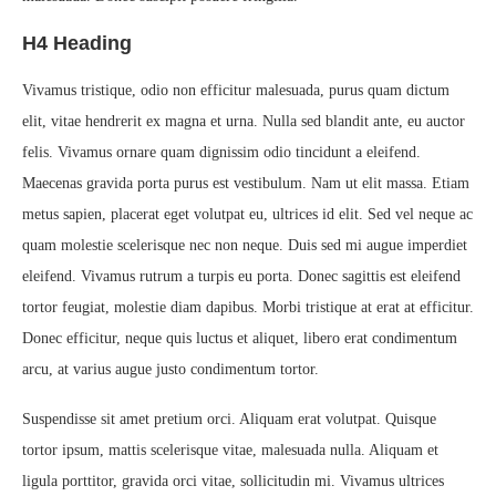
H4 Heading
Vivamus tristique, odio non efficitur malesuada, purus quam dictum
elit, vitae hendrerit ex magna et urna. Nulla sed blandit ante, eu auctor
felis. Vivamus ornare quam dignissim odio tincidunt a eleifend.
Maecenas gravida porta purus est vestibulum. Nam ut elit massa. Etiam
metus sapien, placerat eget volutpat eu, ultrices id elit. Sed vel neque ac
quam molestie scelerisque nec non neque. Duis sed mi augue imperdiet
eleifend. Vivamus rutrum a turpis eu porta. Donec sagittis est eleifend
tortor feugiat, molestie diam dapibus. Morbi tristique at erat at efficitur.
Donec efficitur, neque quis luctus et aliquet, libero erat condimentum
arcu, at varius augue justo condimentum tortor.
Suspendisse sit amet pretium orci. Aliquam erat volutpat. Quisque
tortor ipsum, mattis scelerisque vitae, malesuada nulla. Aliquam et
ligula porttitor, gravida orci vitae, sollicitudin mi. Vivamus ultrices