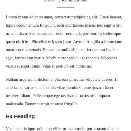
written by
Karolstudzinski
Lorem ipsum dolor sit amet, consectetur adipiscing elit. Fusce laoreet,
ligula condimentum tincidunt, arcu orci laoreet massa, nec sagittis elit
urna in diam. Sed consectetur dolor non nulla porttitor, in scelerisque
quam ultricies. Phasellus et ipsum justo. Aenean fringilla a fermentum
mauris non venenatis. Praesent at nulla aliquam, fermentum ligula a
eget, fermentum metus. Morbi auctor sed dui et rhoncus. Maecenas
varius suscipit ipsum, vitae et pretium est mollis nec.
Nullam arcu enim, dictum at pharetra pharetra, vulputate ut eros. In
ante lacus, varius quis facilisis vitae, iaculis sit amet justo. Donec
hendrerit diam. Pellentesque egestas risus a cursus nisl aliquam
malesuada. Donec suscipit posuere fringilla.
H4 Heading
Vivamus tristique, odio non efficitur malesuada, purus quam dictum