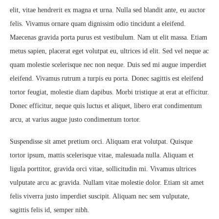
elit, vitae hendrerit ex magna et urna. Nulla sed blandit ante, eu auctor
felis. Vivamus ornare quam dignissim odio tincidunt a eleifend.
Maecenas gravida porta purus est vestibulum. Nam ut elit massa. Etiam
metus sapien, placerat eget volutpat eu, ultrices id elit. Sed vel neque ac
quam molestie scelerisque nec non neque. Duis sed mi augue imperdiet
eleifend. Vivamus rutrum a turpis eu porta. Donec sagittis est eleifend
tortor feugiat, molestie diam dapibus. Morbi tristique at erat at efficitur.
Donec efficitur, neque quis luctus et aliquet, libero erat condimentum
arcu, at varius augue justo condimentum tortor.
Suspendisse sit amet pretium orci. Aliquam erat volutpat. Quisque
tortor ipsum, mattis scelerisque vitae, malesuada nulla. Aliquam et
ligula porttitor, gravida orci vitae, sollicitudin mi. Vivamus ultrices
vulputate arcu ac gravida. Nullam vitae molestie dolor. Etiam sit amet
felis viverra justo imperdiet suscipit. Aliquam nec sem vulputate,
sagittis felis id, semper nibh.