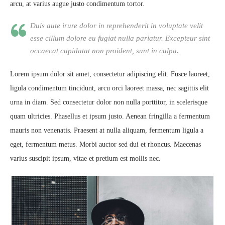
arcu, at varius augue justo condimentum tortor.
Duis aute irure dolor in reprehenderit in voluptate velit
esse cillum dolore eu fugiat nulla pariatur. Excepteur sint
occaecat cupidatat non proident, sunt in culpa.
Lorem ipsum dolor sit amet, consectetur adipiscing elit. Fusce laoreet,
ligula condimentum tincidunt, arcu orci laoreet massa, nec sagittis elit
urna in diam. Sed consectetur dolor non nulla porttitor, in scelerisque
quam ultricies. Phasellus et ipsum justo. Aenean fringilla a fermentum
mauris non venenatis. Praesent at nulla aliquam, fermentum ligula a
eget, fermentum metus. Morbi auctor sed dui et rhoncus. Maecenas
varius suscipit ipsum, vitae et pretium est mollis nec.