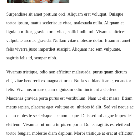
Suspendisse sit amet pretium orci. Aliquam erat volutpat. Quisque
tortor ipsum, mattis scelerisque vitae, malesuada nulla. Aliquam et
ligula porttitor, gravida orci vitae, sollicitudin mi. Vivamus ultrices
vulputate arcu ac gravida. Nullam vitae molestie dolor. Etiam sit amet
felis viverra justo imperdiet suscipit. Aliquam nec sem vulputate,
sagittis felis id, semper nibh.
Vivamus tristique, odio non efficitur malesuada, purus quam dictum
elit, vitae hendrerit ex magna et urna. Nulla sed blandit ante, eu auctor
felis. Vivamus ornare quam dignissim odio tincidunt a eleifend.
Maecenas gravida porta purus est vestibulum. Nam ut elit massa. Etiam
metus sapien, placerat eget volutpat eu, ultrices id elit. Sed vel neque ac
quam molestie scelerisque nec non neque. Duis sed mi augue imperdiet
eleifend. Vivamus rutrum a turpis eu porta. Donec sagittis est eleifend
tortor feugiat, molestie diam dapibus. Morbi tristique at erat at efficitur.