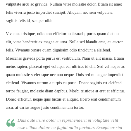
vulputate arcu ac gravida. Nullam vitae molestie dolor. Etiam sit amet
felis viverra justo imperdiet suscipit. Aliquam nec sem vulputate,
sagittis felis id, semper nibh.
Vivamus tristique, odio non efficitur malesuada, purus quam dictum
elit, vitae hendrerit ex magna et urna. Nulla sed blandit ante, eu auctor
felis. Vivamus ornare quam dignissim odio tincidunt a eleifend.
Maecenas gravida porta purus est vestibulum. Nam ut elit massa. Etiam
metus sapien, placerat eget volutpat eu, ultrices id elit. Sed vel neque ac
quam molestie scelerisque nec non neque. Duis sed mi augue imperdiet
eleifend. Vivamus rutrum a turpis eu porta. Donec sagittis est eleifend
tortor feugiat, molestie diam dapibus. Morbi tristique at erat at efficitur.
Donec efficitur, neque quis luctus et aliquet, libero erat condimentum
arcu, at varius augue justo condimentum tortor.
Duis aute irure dolor in reprehenderit in voluptate velit
esse cillum dolore eu fugiat nulla pariatur. Excepteur sint