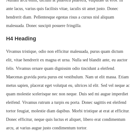
Nullam arcu enim, dictum at pharetra pharetra, vulputate ut eros. In
ante lacus, varius quis facilisis vitae, iaculis sit amet justo. Donec
hendrerit diam. Pellentesque egestas risus a cursus nisl aliquam
malesuada. Donec suscipit posuere fringilla.
H4 Heading
Vivamus tristique, odio non efficitur malesuada, purus quam dictum
elit, vitae hendrerit ex magna et urna. Nulla sed blandit ante, eu auctor
felis. Vivamus ornare quam dignissim odio tincidunt a eleifend.
Maecenas gravida porta purus est vestibulum. Nam ut elit massa. Etiam
metus sapien, placerat eget volutpat eu, ultrices id elit. Sed vel neque ac
quam molestie scelerisque nec non neque. Duis sed mi augue imperdiet
eleifend. Vivamus rutrum a turpis eu porta. Donec sagittis est eleifend
tortor feugiat, molestie diam dapibus. Morbi tristique at erat at efficitur.
Donec efficitur, neque quis luctus et aliquet, libero erat condimentum
arcu, at varius augue justo condimentum tortor.