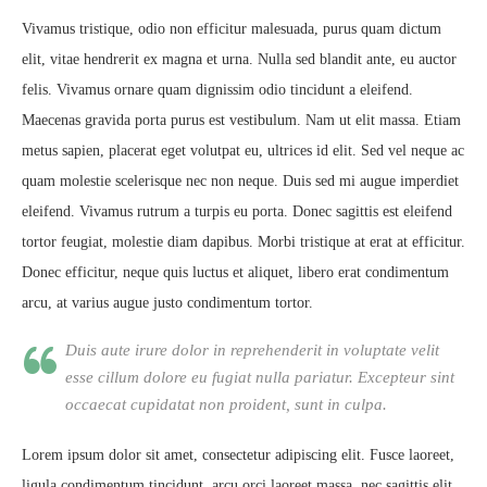
Vivamus tristique, odio non efficitur malesuada, purus quam dictum
elit, vitae hendrerit ex magna et urna. Nulla sed blandit ante, eu auctor
felis. Vivamus ornare quam dignissim odio tincidunt a eleifend.
Maecenas gravida porta purus est vestibulum. Nam ut elit massa. Etiam
metus sapien, placerat eget volutpat eu, ultrices id elit. Sed vel neque ac
quam molestie scelerisque nec non neque. Duis sed mi augue imperdiet
eleifend. Vivamus rutrum a turpis eu porta. Donec sagittis est eleifend
tortor feugiat, molestie diam dapibus. Morbi tristique at erat at efficitur.
Donec efficitur, neque quis luctus et aliquet, libero erat condimentum
arcu, at varius augue justo condimentum tortor.
Duis aute irure dolor in reprehenderit in voluptate velit
esse cillum dolore eu fugiat nulla pariatur. Excepteur sint
occaecat cupidatat non proident, sunt in culpa.
Lorem ipsum dolor sit amet, consectetur adipiscing elit. Fusce laoreet,
ligula condimentum tincidunt, arcu orci laoreet massa, nec sagittis elit