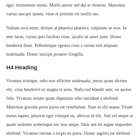
eget, fermentum metus. Morbi auctor sed dui et rhoncus. Maecenas
varius suscipit ipsum, vitae et pretium est mollis nec.
Nullam arcu enim, dictum at pharetra pharetra, vulputate ut eros. In
ante lacus, varius quis facilisis vitae, iaculis sit amet justo. Donec
hendrerit diam. Pellentesque egestas risus a cursus nisl aliquam
malesuada. Donec suscipit posuere fringilla.
H4 Heading
Vivamus tristique, odio non efficitur malesuada, purus quam dictum
elit, vitae hendrerit ex magna et urna. Nulla sed blandit ante, eu auctor
felis. Vivamus ornare quam dignissim odio tincidunt a eleifend.
Maecenas gravida porta purus est vestibulum. Nam ut elit massa. Etiam
metus sapien, placerat eget volutpat eu, ultrices id elit. Sed vel neque ac
quam molestie scelerisque nec non neque. Duis sed mi augue imperdiet
eleifend. Vivamus rutrum a turpis eu porta. Donec sagittis est eleifend