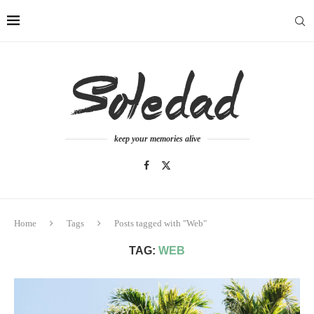
keep your memories alive
Home
Tags
Posts tagged with "Web"
TAG:
WEB