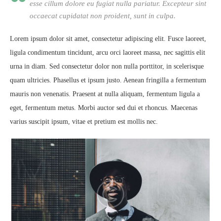
esse cillum dolore eu fugiat nulla pariatur. Excepteur sint
occaecat cupidatat non proident, sunt in culpa.
Lorem ipsum dolor sit amet, consectetur adipiscing elit. Fusce laoreet,
ligula condimentum tincidunt, arcu orci laoreet massa, nec sagittis elit
urna in diam. Sed consectetur dolor non nulla porttitor, in scelerisque
quam ultricies. Phasellus et ipsum justo. Aenean fringilla a fermentum
mauris non venenatis. Praesent at nulla aliquam, fermentum ligula a
eget, fermentum metus. Morbi auctor sed dui et rhoncus. Maecenas
varius suscipit ipsum, vitae et pretium est mollis nec.