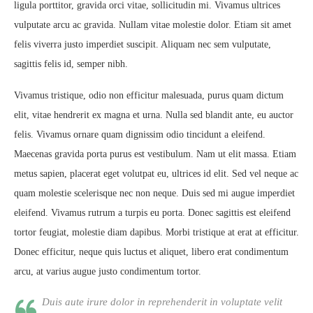
ligula porttitor, gravida orci vitae, sollicitudin mi. Vivamus ultrices
vulputate arcu ac gravida. Nullam vitae molestie dolor. Etiam sit amet
felis viverra justo imperdiet suscipit. Aliquam nec sem vulputate,
sagittis felis id, semper nibh.
Vivamus tristique, odio non efficitur malesuada, purus quam dictum
elit, vitae hendrerit ex magna et urna. Nulla sed blandit ante, eu auctor
felis. Vivamus ornare quam dignissim odio tincidunt a eleifend.
Maecenas gravida porta purus est vestibulum. Nam ut elit massa. Etiam
metus sapien, placerat eget volutpat eu, ultrices id elit. Sed vel neque ac
quam molestie scelerisque nec non neque. Duis sed mi augue imperdiet
eleifend. Vivamus rutrum a turpis eu porta. Donec sagittis est eleifend
tortor feugiat, molestie diam dapibus. Morbi tristique at erat at efficitur.
Donec efficitur, neque quis luctus et aliquet, libero erat condimentum
arcu, at varius augue justo condimentum tortor.
Duis aute irure dolor in reprehenderit in voluptate velit