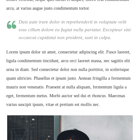
arcu, at varius augue justo condimentum tortor.
Duis aute irure dolor in reprehenderit in voluptate velit
esse cillum dolore eu fugiat nulla pariatur. Excepteur sint
occaecat cupidatat non proident, sunt in culpa.
Lorem ipsum dolor sit amet, consectetur adipiscing elit. Fusce laoreet,
ligula condimentum tincidunt, arcu orci laoreet massa, nec sagittis elit
urna in diam. Sed consectetur dolor non nulla porttitor, in scelerisque
quam ultricies. Phasellus et ipsum justo. Aenean fringilla a fermentum
mauris non venenatis. Praesent at nulla aliquam, fermentum ligula a
eget, fermentum metus. Morbi auctor sed dui et rhoncus. Maecenas
varius suscipit ipsum, vitae et pretium est mollis nec.