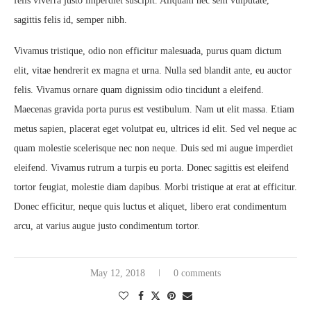
felis viverra justo imperdiet suscipit. Aliquam nec sem vulputate,
sagittis felis id, semper nibh.
Vivamus tristique, odio non efficitur malesuada, purus quam dictum
elit, vitae hendrerit ex magna et urna. Nulla sed blandit ante, eu auctor
felis. Vivamus ornare quam dignissim odio tincidunt a eleifend.
Maecenas gravida porta purus est vestibulum. Nam ut elit massa. Etiam
metus sapien, placerat eget volutpat eu, ultrices id elit. Sed vel neque ac
quam molestie scelerisque nec non neque. Duis sed mi augue imperdiet
eleifend. Vivamus rutrum a turpis eu porta. Donec sagittis est eleifend
tortor feugiat, molestie diam dapibus. Morbi tristique at erat at efficitur.
Donec efficitur, neque quis luctus et aliquet, libero erat condimentum
arcu, at varius augue justo condimentum tortor.
May 12, 2018
0 comments