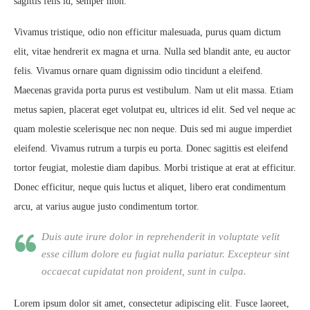
sagittis felis id, semper nibh.
Vivamus tristique, odio non efficitur malesuada, purus quam dictum
elit, vitae hendrerit ex magna et urna. Nulla sed blandit ante, eu auctor
felis. Vivamus ornare quam dignissim odio tincidunt a eleifend.
Maecenas gravida porta purus est vestibulum. Nam ut elit massa. Etiam
metus sapien, placerat eget volutpat eu, ultrices id elit. Sed vel neque ac
quam molestie scelerisque nec non neque. Duis sed mi augue imperdiet
eleifend. Vivamus rutrum a turpis eu porta. Donec sagittis est eleifend
tortor feugiat, molestie diam dapibus. Morbi tristique at erat at efficitur.
Donec efficitur, neque quis luctus et aliquet, libero erat condimentum
arcu, at varius augue justo condimentum tortor.
Duis aute irure dolor in reprehenderit in voluptate velit
esse cillum dolore eu fugiat nulla pariatur. Excepteur sint
occaecat cupidatat non proident, sunt in culpa.
Lorem ipsum dolor sit amet, consectetur adipiscing elit. Fusce laoreet,