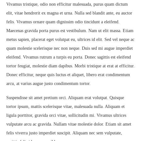
Vivamus tristique, odio non efficitur malesuada, purus quam dictum
elit, vitae hendrerit ex magna et urna. Nulla sed blandit ante, eu auctor
felis. Vivamus ornare quam dignissim odio tincidunt a eleifend.
Maecenas gravida porta purus est vestibulum. Nam ut elit massa. Etiam
metus sapien, placerat eget volutpat eu, ultrices id elit. Sed vel neque ac
quam molestie scelerisque nec non neque. Duis sed mi augue imperdiet
eleifend. Vivamus rutrum a turpis eu porta. Donec sagittis est eleifend
tortor feugiat, molestie diam dapibus. Morbi tristique at erat at efficitur.
Donec efficitur, neque quis luctus et aliquet, libero erat condimentum
arcu, at varius augue justo condimentum tortor.
Suspendisse sit amet pretium orci. Aliquam erat volutpat. Quisque
tortor ipsum, mattis scelerisque vitae, malesuada nulla. Aliquam et
ligula porttitor, gravida orci vitae, sollicitudin mi. Vivamus ultrices
vulputate arcu ac gravida. Nullam vitae molestie dolor. Etiam sit amet
felis viverra justo imperdiet suscipit. Aliquam nec sem vulputate,