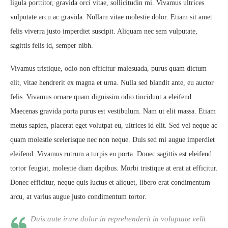
ligula porttitor, gravida orci vitae, sollicitudin mi. Vivamus ultrices
vulputate arcu ac gravida. Nullam vitae molestie dolor. Etiam sit amet
felis viverra justo imperdiet suscipit. Aliquam nec sem vulputate,
sagittis felis id, semper nibh.
Vivamus tristique, odio non efficitur malesuada, purus quam dictum
elit, vitae hendrerit ex magna et urna. Nulla sed blandit ante, eu auctor
felis. Vivamus ornare quam dignissim odio tincidunt a eleifend.
Maecenas gravida porta purus est vestibulum. Nam ut elit massa. Etiam
metus sapien, placerat eget volutpat eu, ultrices id elit. Sed vel neque ac
quam molestie scelerisque nec non neque. Duis sed mi augue imperdiet
eleifend. Vivamus rutrum a turpis eu porta. Donec sagittis est eleifend
tortor feugiat, molestie diam dapibus. Morbi tristique at erat at efficitur.
Donec efficitur, neque quis luctus et aliquet, libero erat condimentum
arcu, at varius augue justo condimentum tortor.
Duis aute irure dolor in reprehenderit in voluptate velit