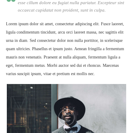
esse cillum dolore eu fugiat nulla pariatur. Excepteur sint
occaecat cupidatat non proident, sunt in culpa.
Lorem ipsum dolor sit amet, consectetur adipiscing elit. Fusce laoreet,
ligula condimentum tincidunt, arcu orci laoreet massa, nec sagittis elit
urna in diam. Sed consectetur dolor non nulla porttitor, in scelerisque
quam ultricies. Phasellus et ipsum justo. Aenean fringilla a fermentum
mauris non venenatis. Praesent at nulla aliquam, fermentum ligula a
eget, fermentum metus. Morbi auctor sed dui et rhoncus. Maecenas
varius suscipit ipsum, vitae et pretium est mollis nec.