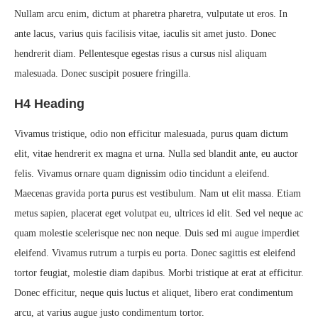
Nullam arcu enim, dictum at pharetra pharetra, vulputate ut eros. In
ante lacus, varius quis facilisis vitae, iaculis sit amet justo. Donec
hendrerit diam. Pellentesque egestas risus a cursus nisl aliquam
malesuada. Donec suscipit posuere fringilla.
H4 Heading
Vivamus tristique, odio non efficitur malesuada, purus quam dictum
elit, vitae hendrerit ex magna et urna. Nulla sed blandit ante, eu auctor
felis. Vivamus ornare quam dignissim odio tincidunt a eleifend.
Maecenas gravida porta purus est vestibulum. Nam ut elit massa. Etiam
metus sapien, placerat eget volutpat eu, ultrices id elit. Sed vel neque ac
quam molestie scelerisque nec non neque. Duis sed mi augue imperdiet
eleifend. Vivamus rutrum a turpis eu porta. Donec sagittis est eleifend
tortor feugiat, molestie diam dapibus. Morbi tristique at erat at efficitur.
Donec efficitur, neque quis luctus et aliquet, libero erat condimentum
arcu, at varius augue justo condimentum tortor.