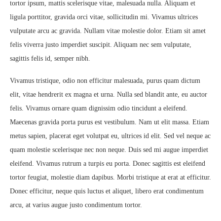
tortor ipsum, mattis scelerisque vitae, malesuada nulla. Aliquam et
ligula porttitor, gravida orci vitae, sollicitudin mi. Vivamus ultrices
vulputate arcu ac gravida. Nullam vitae molestie dolor. Etiam sit amet
felis viverra justo imperdiet suscipit. Aliquam nec sem vulputate,
sagittis felis id, semper nibh.
Vivamus tristique, odio non efficitur malesuada, purus quam dictum
elit, vitae hendrerit ex magna et urna. Nulla sed blandit ante, eu auctor
felis. Vivamus ornare quam dignissim odio tincidunt a eleifend.
Maecenas gravida porta purus est vestibulum. Nam ut elit massa. Etiam
metus sapien, placerat eget volutpat eu, ultrices id elit. Sed vel neque ac
quam molestie scelerisque nec non neque. Duis sed mi augue imperdiet
eleifend. Vivamus rutrum a turpis eu porta. Donec sagittis est eleifend
tortor feugiat, molestie diam dapibus. Morbi tristique at erat at efficitur.
Donec efficitur, neque quis luctus et aliquet, libero erat condimentum
arcu, at varius augue justo condimentum tortor.