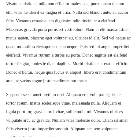
Vivamus tristique, odio non efficitur malesuada, purus quam dictum
elit, vitae hendrerit ex magna et urna. Nulla sed blandit ante, eu auctor
felis. Vivamus ornare quam dignissim odio tincidunt a eleifend.
Maecenas gravida porta purus est vestibulum. Nam ut elit massa. Etiam
metus sapien, placerat eget volutpat eu, ultrices id elit. Sed vel neque ac
quam molestie scelerisque nec non neque. Duis sed mi augue imperdiet
eleifend. Vivamus rutrum a turpis eu porta. Donec sagittis est eleifend
tortor feugiat, molestie diam dapibus. Morbi tristique at erat at efficitur.
Donec efficitur, neque quis luctus et aliquet, libero erat condimentum
arcu, at varius augue justo condimentum tortor.
Suspendisse sit amet pretium orci. Aliquam erat volutpat. Quisque
tortor ipsum, mattis scelerisque vitae, malesuada nulla. Aliquam et
ligula porttitor, gravida orci vitae, sollicitudin mi. Vivamus ultrices
vulputate arcu ac gravida. Nullam vitae molestie dolor. Etiam sit amet
felis viverra justo imperdiet suscipit. Aliquam nec sem vulputate,