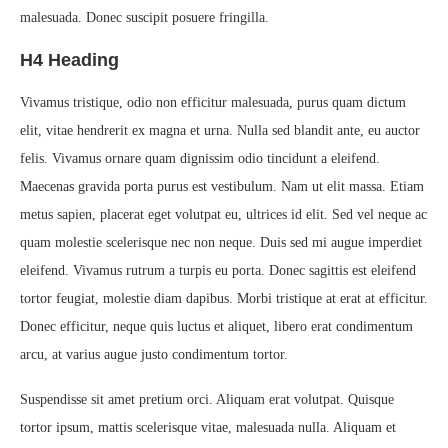
malesuada. Donec suscipit posuere fringilla.
H4 Heading
Vivamus tristique, odio non efficitur malesuada, purus quam dictum
elit, vitae hendrerit ex magna et urna. Nulla sed blandit ante, eu auctor
felis. Vivamus ornare quam dignissim odio tincidunt a eleifend.
Maecenas gravida porta purus est vestibulum. Nam ut elit massa. Etiam
metus sapien, placerat eget volutpat eu, ultrices id elit. Sed vel neque ac
quam molestie scelerisque nec non neque. Duis sed mi augue imperdiet
eleifend. Vivamus rutrum a turpis eu porta. Donec sagittis est eleifend
tortor feugiat, molestie diam dapibus. Morbi tristique at erat at efficitur.
Donec efficitur, neque quis luctus et aliquet, libero erat condimentum
arcu, at varius augue justo condimentum tortor.
Suspendisse sit amet pretium orci. Aliquam erat volutpat. Quisque
tortor ipsum, mattis scelerisque vitae, malesuada nulla. Aliquam et