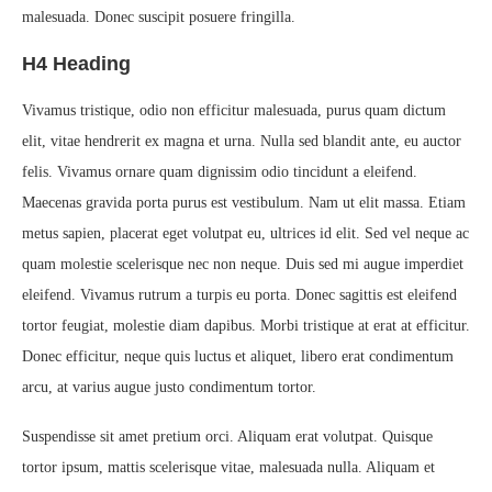
malesuada. Donec suscipit posuere fringilla.
H4 Heading
Vivamus tristique, odio non efficitur malesuada, purus quam dictum
elit, vitae hendrerit ex magna et urna. Nulla sed blandit ante, eu auctor
felis. Vivamus ornare quam dignissim odio tincidunt a eleifend.
Maecenas gravida porta purus est vestibulum. Nam ut elit massa. Etiam
metus sapien, placerat eget volutpat eu, ultrices id elit. Sed vel neque ac
quam molestie scelerisque nec non neque. Duis sed mi augue imperdiet
eleifend. Vivamus rutrum a turpis eu porta. Donec sagittis est eleifend
tortor feugiat, molestie diam dapibus. Morbi tristique at erat at efficitur.
Donec efficitur, neque quis luctus et aliquet, libero erat condimentum
arcu, at varius augue justo condimentum tortor.
Suspendisse sit amet pretium orci. Aliquam erat volutpat. Quisque
tortor ipsum, mattis scelerisque vitae, malesuada nulla. Aliquam et